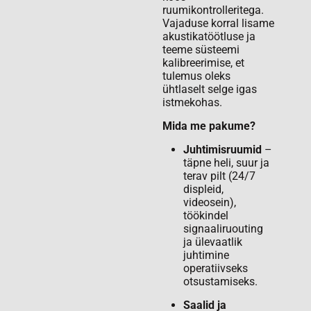
ruumikontrolleritega.
Vajaduse korral lisame
akustikatöötluse ja
teeme süsteemi
kalibreerimise, et
tulemus oleks
ühtlaselt selge igas
istmekohas.
Mida me pakume?
Juhtimisruumid
–
täpne heli, suur ja
terav pilt (24/7
displeid,
videosein),
töökindel
signaaliruouting
ja ülevaatlik
juhtimine
operatiivseks
otsustamiseks.
Saalid ja