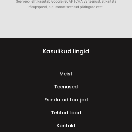
See veebileht kasutab Google reCAPTCHA v3 teenust, et kaitsta
rämpsposti ja automatiseeritud päringute eest.
Kasulikud lingid
Meist
Teenused
Esindatud tootjad
Tehtud tööd
Kontakt