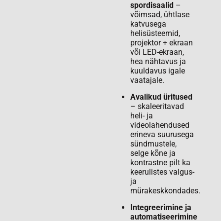
spordisaalid
–
võimsad, ühtlase
katvusega
helisüsteemid,
projektor + ekraan
või LED-ekraan,
hea nähtavus ja
kuuldavus igale
vaatajale.
Avalikud üritused
– skaleeritavad
heli- ja
videolahendused
erineva suurusega
sündmustele,
selge kõne ja
kontrastne pilt ka
keerulistes valgus-
ja
mürakeskkondades.
Integreerimine ja
automatiseerimine