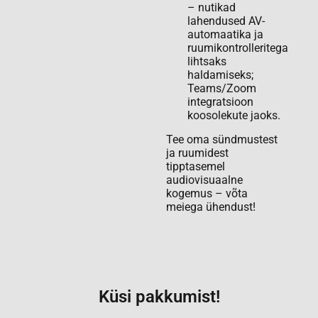
– nutikad
lahendused AV-
automaatika ja
ruumikontrolleritega
lihtsaks
haldamiseks;
Teams/Zoom
integratsioon
koosolekute jaoks.
Tee oma sündmustest
ja ruumidest
tipptasemel
audiovisuaalne
kogemus – võta
meiega ühendust!
Küsi pakkumist!