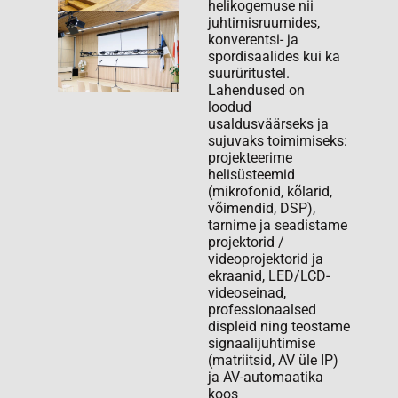
helikogemuse nii
juhtimisruumides,
konverentsi- ja
spordisaalides kui ka
suurüritustel.
Lahendused on
loodud
usaldusväärseks ja
sujuvaks toimimiseks:
projekteerime
helisüsteemid
(mikrofonid, kõlarid,
võimendid, DSP),
tarnime ja seadistame
projektorid /
videoprojektorid ja
ekraanid, LED/LCD-
videoseinad,
professionaalsed
displeid ning teostame
signaalijuhtimise
(matriitsid, AV üle IP)
ja AV-automaatika
koos