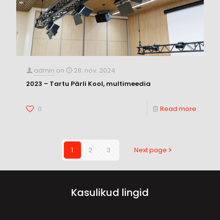
admin
on
28. nov. 2024
2023 – Tartu Pärli Kool, multimeedia
0
Read more
1
2
3
Next page
Kasulikud lingid