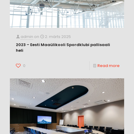
admin
on
2. märts 2025
2023 – Eesti Maaülikooli Spordklubi pallisaali
heli
0
Read more