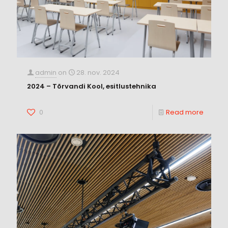
admin
on
28. nov. 2024
2024 – Tõrvandi Kool, esitlustehnika
0
Read more