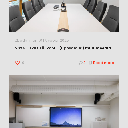
admin
on
17. veebr 2025
2024 – Tartu Ülikool – (Uppsala 10) multimeedia
0
3
Read more